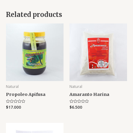
Related products
Natural
Natural
Propoleo Apifusa
Amaranto Harina
Rated
$
17.000
Rated
$
6.500
0
0
out
out
of
of
5
5