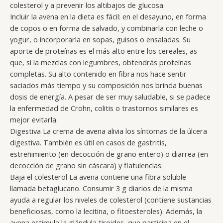
colesterol y a prevenir los altibajos de glucosa.
Incluir la avena en la dieta es fácil: en el desayuno, en forma
de copos o en forma de salvado, y combinarla con leche o
yogur, o incorporarla en sopas, guisos o ensaladas. Su
aporte de proteínas es el más alto entre los cereales, as
que, si la mezclas con legumbres, obtendrás proteínas
completas. Su alto contenido en fibra nos hace sentir
saciados más tiempo y su composición nos brinda buenas
dosis de energía. A pesar de ser muy saludable, si se padece
la enfermedad de Crohn, colitis o trastornos similares es
mejor evitarla.
Digestiva La crema de avena alivia los síntomas de la úlcera
digestiva. También es útil en casos de gastritis,
estreñimiento (en decocción de grano entero) o diarrea (en
decocción de grano sin cáscara) y flatulencias.
Baja el colesterol La avena contiene una fibra soluble
llamada betaglucano. Consumir 3 g diarios de la misma
ayuda a regular los niveles de colesterol (contiene sustancias
beneficiosas, como la lecitina, o fitoesteroles). Además, la
avena estimula la glándula tiroides, que participa en el