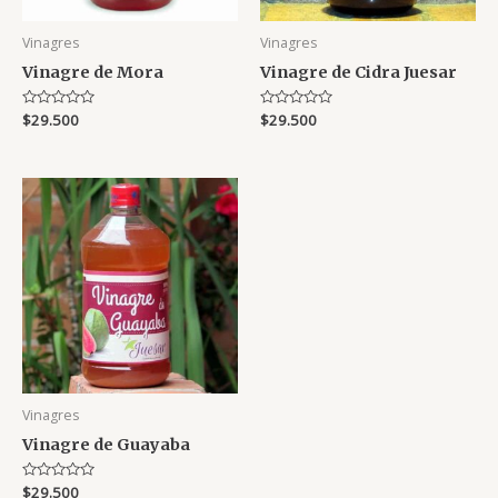
Vinagres
Vinagres
Vinagre de Mora
Vinagre de Cidra Juesar
Rated
$
29.500
Rated
$
29.500
0
0
out
out
of
of
5
5
Vinagres
Vinagre de Guayaba
Rated
$
29.500