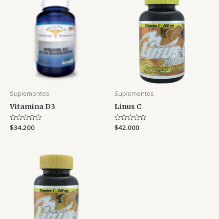
Suplementos
Suplementos
Vitamina D3
Linus C
Rated
$
34.200
Rated
$
42.000
0
0
out
out
of
of
5
5