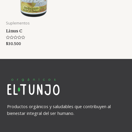
Suplementos
Linus C
Rated
$
30.500
0
out
of
5
Productos orgánicos y saludables que contribuyen al
bienestar integral del ser humano.